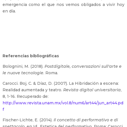
emergencia como el que nos vemos obligados a vivir hoy
en día.
Referencias bibliográficas
Bolognini, M. (2018).
Postdigitale, conversazioni sull'arte e
le nuove tecnologie
. Roma.
Carocci. Boj, C. & Díaz, D. (2007). La Hibridación a escena:
Realidad aumentada y teatro.
Revista digital universitaria
,
8, 1-16. Recuperado de:
http://www.revista.unam.mx/vol.8/num6/art44/jun_art44.pd
f
Fischer-Lichte, E. (2014).
Il concetto di performativo e di
spettacolo
, en Id., Estetica del performativo. Roma: Carocci.