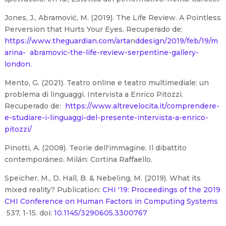
Jones, J., Abramović, M. (2019). The Life Review. A Pointless
Perversion that Hurts Your Eyes. Recuperado de:
https://www.theguardian.com/arta
n
ddesign/2019/feb/19/m
arina-
abramovic-the-life-review-serpentine-gallery-
london.
Mento, G. (2021). Teatro online e teatro multimediale: un
problema di linguaggi. Intervista a Enrico Pitozzi.
Recuperado de:
https://www.altrevelocita.it/comprendere-
e-studiare-i-linguaggi-del-presente-intervista-a-enrico-
pitozzi/
Pinotti, A. (2008). Teorie dell'immagine. Il dibattito
contemporáneo. Milán: Cortina Raffaello.
Speicher, M., D. Hall, B. & Nebeling, M. (2019). What its
mixed reality? Publication:
CHI '19: Proceedings of the 2019
CHI Conference on Human Factors in Computing Systems
537, 1-15. doi:
10.1145/3290605.3300767