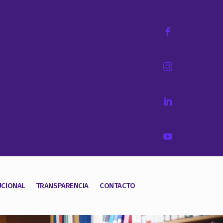




UCIONAL
TRANSPARENCIA
CONTACTO